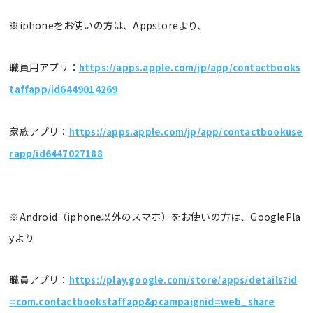
※iphoneをお使いの方は、Appstoreより、
職員用アプリ：
https://apps.apple.com/jp/app/contactbooks
taffapp/id6449014269
家族アプリ：
https://apps.apple.com/jp/app/contactbookuse
rapp/id6447027188
※Android（iphone以外のスマホ）をお使いの方は、GooglePla
yより
職員アプリ：
https://play.google.com/store/apps/details?id
=com.contactbookstaffapp&pcampaignid=web_share