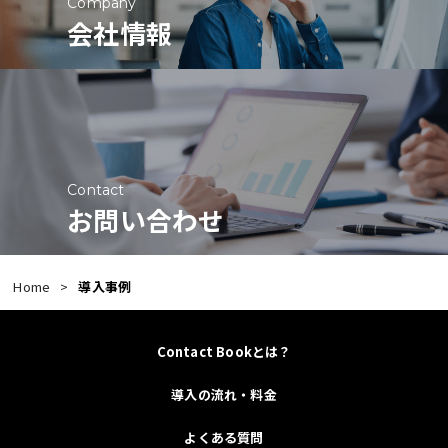
Company
時間が減り、“関わる時間”が増えた」と
T INNOVATIONとしましても、ご導入頂
会社情報
職員の声が上がっています。家族とのや
きました企業者様に対し、最大限のカス
り取りもスムーズになり、 “報告のため
タマーサポートとサービスをご提供して
の報告”から“安心のための共有”へと意
おりますので、最初のご導入に際する手
識が変化。 職員の残業時間も減り、現場
間は、一緒に解決のお手伝いをさせてい
の生産性と幸福度が同時に上昇していま
ただきますので、是非、お気軽にご導入
す。■ 家族の声 「毎回FAXで送られてき
頂ければと思います。初めの導入の手間
Contact
た紙がなくなっても、 アプリで写真付き
さえ乗り越えてしまえば、後は確実に便
お問い合わせ
の報告を見られるので、以前より安心で
利で日々の業務負担が解消されますの
す。」
で、まずは思い切ってDX化の世界に飛び
利用者ご家族（60代女
込んでみて下さい。全国の介護施設でDX
Home
導入事例
性） ■ NEXT INNOVATION代表コメン
化を推し進めており、この波はもはや止
ト「Contact Bookは、FAXや郵送といっ
める事は出来ないので、早くに始める
た“無意識のムダ”をなくし、 現場の時間
か？遅れを取るのか？だと思います。ご
Contact Bookとは？
を“人と向き合う仕事”に戻すためのツー
導入施設のDX化は進み、業務負担の軽減
ルです。 DXは難しいことではなく、“現
と経費削減が目に見えて効果を体感する
導入の流れ・料金
場がラクになる変化”から始まります。
ことが出来ております。皆様の施設でも
よくある質問
今後も全国の福祉現場で、業務効率と信
DX化を試みてはいかがでしょうか？