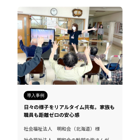
業務効率化とペーパーレス化による経費
削減に対する意識も高いと感じました。
記録に掛かる時間を削減し、その分、ご
利用者との関わる時間を増やしたいとい
ったサービスの質の向上に対する想いを
お聞きし、株式会社アクティブ様の運営
される介護施設に通われるご利用者様や
ご家族様は幸せだと感じました。そんな
想いの施設様のサービスの一助にContac
t Bookがお役に立てる事を大変嬉しく思
います。
導入事例
日々の様子をリアルタイム共有。家族も
職員も距離ゼロの安心感
社会福祉法人 明和会（北海道）様
社会福祉法人 明和会の幹部の皆さんが