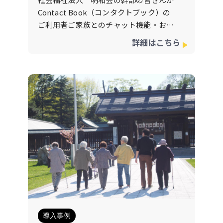
Contact Book（コンタクトブック）の
ご利用者ご家族とのチャット機能・お知
らせ一括送信機能・アプリによる請求書
詳細はこちら
通知の3つの機能を気に入って下さり、
この3つの機能だけでも月額費用以上の
価値があると仰って下さりContactBook
の良さをご理解いただき、本当に感謝で
す。もちろんContactBookの機能は上記
の3点だけでは無く、他にも使える機能
がございますので、こちらも施設形態や
種別によって、応用的な使用方法もある
事をお伝えさせていただくとより価値を
感じていただけて本当に嬉しく思いま
す。法人幹部の方々がDX化に対するご理
解と何よりも明和会様は、ご利用者様は
もちろんご家族様、働くスタッフさんへ
の思いやりや負担軽減への意識が高く、
導入事例