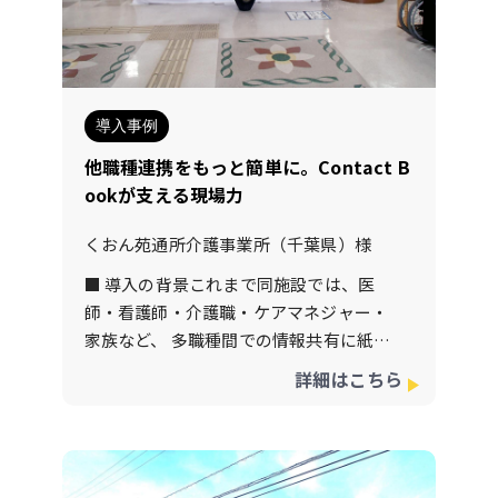
為、浮いた郵送費で月額8,800円（税
込）の使用料が払えてしまうので、なん
だか無料でそれ以外の申し送りや記録物
の保存など沢山の機能を使わせていただ
けて、本当に感謝しております！職員一
導入事例
人一人スマホから記録が入力でき、記録
他職種連携をもっと簡単に。Contact B
に掛かる時間も大幅に削減でき、申し送
ookが支える現場力
りやグループチャット機能で職員間の情
報共有もスムーズで業務効率が格段に上
くおん苑通所介護事業所（千葉県）様
がりました！ＬＩＮＥのような操作感で
全てのスタッフが導入後も混乱なく、ス
■ 導入の背景これまで同施設では、医
ムーズに直感的に操作ができており、皆
師・看護師・介護職・ケアマネジャー・
喜んでいます！もっと早くContactBook
家族など、 多職種間での情報共有に紙の
に出会い導入しておけば良かったと後悔
申し送りや電話連絡が中心でした。 その
詳細はこちら
すらしております！ご家族様からもチャ
結果、 情報の伝達に時間がかかる 記録や
ットで連絡が取れたり、日々のご様子を
報告が二重管理になりやすい 家族からの
アプリで通知ができる事で、安心して介
確認対応に追われる といった課題があり
護サービスをご利用いただけており、満
ました。 そこで、現場のコミュニケーシ