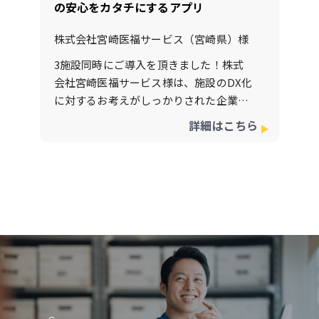
の安心をカタチにするアプリ
株式会社NEXT INNOVATION
る”から“共有する”に変わった瞬間、 業
代表取締役 中村直貴
務のストレスが本当に減りました。」
株式会社宮崎医福サービス（宮崎県）様
介護主任 ■ 導入後の成果Contact Book
3施設同時にご導入を頂きました！株式
導入からわずか3ヶ月で、 FAX・郵送関
会社宮崎医福サービス様は、施設のDX化
連業務にかかるコストと時間が大幅に削
に対するお考えがしっかりされた企業様
減されました。項目導入前
で、介護事業所のDX化で実現したい事と
詳細はこちら
導入後FAX送信・確認業務週約4時間
して、第一にスタッフさん業務負担軽減
週0.5時間郵送件数月80件月15件通信
と第二にご利用者ご家族様との情報共有
費・郵送費 月12,000
のし易さやちょっとしたご連絡も確実に
円月2,000円家族・ケアマネ対応工数▲8
こなすことの重要性をサービスの質とし
0％削減 「FAXが減ったことで、事務室
て捉えてらっしょる所です。そして第三
が静かになりました（笑）。 代わりに、
にDX化によるペーパーレスや郵送費（切
家族から“ありがとう”のコメントが増え
手代）などの経費削減効果を期待しての
ました。」
ご導入でしたが、見事に第1～第3希望を
介護職員Aさん
満たした形となっております。最初の導
■ 現場の変化Contact Bookの導入で、
入ハードルは、ご家族様へのご案内など
書類業務が減っただけでなく、 「伝える
決して低くはないですが、株式会社NEX