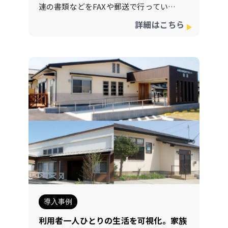
せが減少（週15件→5件） 夜勤職員も翌
連の書類などをFAXや郵送で行っていま
朝の対応が明確に 「共有する」ことが目
した。 しかし、 書類作成・封入・送付に
詳細はこちら
的ではなく、 “同じ情報を同じタイミン
時間がかかる 紙の管理が煩雑でミスが発
グで見られる”という環境が、 職種を超
生 郵送費・通信費のコストが増大 といっ
えたチームケアを生み出しています。■
た課題が続き、現場では「業務のための
担当者の声 「ITに苦手意識がある職員で
業務」が増えていました。 「郵送作業だ
も、LINE感覚で使えました。 情報共有
けで週に数時間。FAXも混雑して送れな
のストレスが減って、利用者さんに向き
いことが多く、 業務の中で一番ストレス
合う時間が増えました。」
でした。」
主任介護支援
管理者（生活相談
専門員（ケアマネ） ■ NEXT INNOVATI
員） ■ Contact Book導入の決め手“紙
ON代表コメント「Contact Bookは“現
とFAXの壁”を超えるために選ばれたの
場の声から生まれたアプリ”です。 多職
が、介護現場専用アプリ「Contact Boo
種が関わる介護・医療現場では、連携が
k」。導入のポイントは次の3つです： 家
複雑になりがちです。 私たちは、それ
族への連絡・報告がアプリで即時送信で
を“もっと簡単に、温かくつなぐ”こと
きる 記録内容を自動で共有・保存し、転
導入事例
で、 現場力を最大化する仕組みをつくり
記作業を不要化 セキュリティを担保した
利用者一人ひとりの生活を可視化。家族
たいと考えています。」
クラウド管理で安心運用 「書類を“送