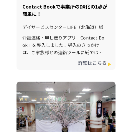
素晴らしい法人様だと感じました。介護
Contact Bookで事業所のDX化の1歩が
サービスに素敵な想いを持った明和会様
簡単に！
にご導入いただけました事を大変誇らし
く思います。コンタクトブックを通じ
デイサービスセンターLIFE（北海道）様
て、素敵なコミュニケーションが図られ
ることを楽しみに思っております。
介護連絡・申し送りアプリ「Contact Bo
ok」を導入しました。導入のきっかけ
は、ご家族様との連絡ツールに紙ではな
いアプリのうようなものが無いかとネッ
詳細はこちら
ト検索したら、こちらのContactBookの
サイトに辿り着き、お問合せさせていた
だいたのがきっかけです。とにかくレス
ポンスが早く、資料や説明動画が豊富な
上にアプリの使用料がお安いのが魅力に
感じました。しかも、ご家族様にお知ら
せや毎月の請求書や領収書も郵送してい
たのですが、ContactBookを導入するこ
とでアプリで全て通知が出来てしまう