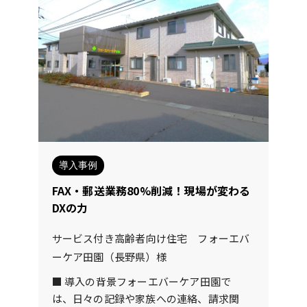
足度も高く、大変助かっております！施
ョンを一元化できる仕組みとして「Cont
設のDX化や業務効率・経費削減で悩まれ
act Book」の導入を決定しました。■
ている事業者様は、Contact Bookの導
導入の決め手 記録・報告・共有がアプリ
入をお勧めします！試しに導入してみる
内で完結 リアルタイム更新で、多職種間
価値は絶大のサービスですよ！
のタイムラグを解消 セキュリティを確保
しながら家族も閲覧可能 特に「職種別の
権限設定」と「家族向けタイムライン表
示」が高く評価され、 医療・介護・家族
を“ひとつの画面でつなぐ”ことができる
点が導入の決め手となりました。 「今ま
導入事例
で看護師とケアマネが同じ情報を見るま
FAX・郵送業務80%削減！現場が変わる
で1日かかることもありました。 今はCo
DXの力
ntact Bookに記録した瞬間に共有できる
ので、 その日のうちにケア方針の確認ま
サービス付き高齢者向け住宅 フォーエバ
で進められます。」 — 副施設長（看護
ーケア田園（長野県）様
師） ■ 導入効果 報告・共有にかかる時
間が50％削減 カンファレンス前の情報整
■ 導入の背景フォーエバーケア田園で
理がスムーズに 家族からの電話問い合わ
は、日々の記録や家族への連絡、請求関